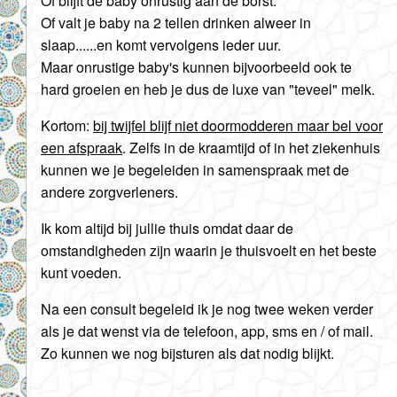
Of blijft de baby onrustig aan de borst.
Of valt je baby na 2 tellen drinken alweer in
slaap......en komt vervolgens ieder uur.
Maar onrustige baby's kunnen bijvoorbeeld ook te
hard groeien en heb je dus de luxe van "teveel" melk.
Kortom:
bij twijfel blijf niet doormodderen maar bel voor
een afspraak
. Zelfs in de kraamtijd of in het ziekenhuis
kunnen we je begeleiden in samenspraak met de
andere zorgverleners.
Ik kom altijd bij jullie thuis omdat daar de
omstandigheden zijn waarin je thuisvoelt en het beste
kunt voeden.
Na een consult begeleid ik je nog twee weken verder
als je dat wenst via de telefoon, app, sms en / of mail.
Zo kunnen we nog bijsturen als dat nodig blijkt.