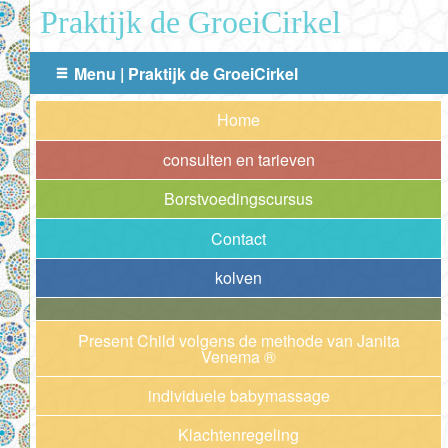
Praktijk de GroeiCirkel
Menu | Praktijk de GroeiCirkel
Home
consulten en tarieven
Borstvoedingscursus
Contact
kolven
Present Child volgens de methode van Janita
Venema ®
individuele babymassage
Klachtenregeling